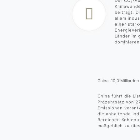
Der CO₂-Au
Klimawande
beiträgt. D
allem indus
einer star
Energiever
Länder im 
dominieren
China: 10,0 Milliarde
China führt die Li
Prozentsatz von 27
Emissionen verantw
die anhaltende Ind
Bereichen Kohlenu
maßgeblich zu dies