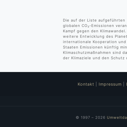
Die auf der Liste aufgeführten 
globalen CO₂-Emissionen verant
Kampf gegen den Klimawandel. 
weitere Entwicklung des Planet
internationale Kooperation und
Staaten Emissionen künftig mi
Klimaschutzmaßnahmen sind dah
der Klimaziele und den Schutz 
Kontakt
|
Impressum
|
© 1997 – 2026
Umweltda