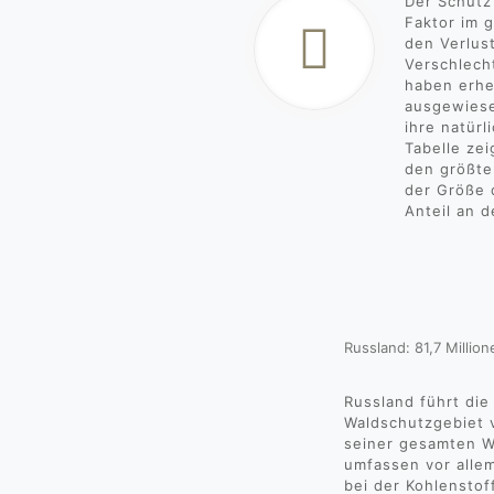
Der Schutz
Faktor im 
den Verlust
Verschlech
haben erhe
ausgewies
ihre natür
Tabelle zei
den größte
der Größe 
Anteil an d
Russland: 81,7 Millio
Russland führt die
Waldschutzgebiet 
seiner gesamten W
umfassen vor allem
bei der Kohlenstof