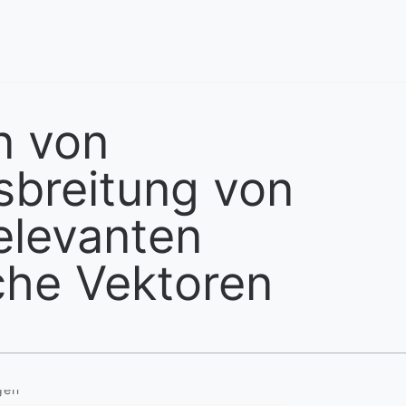
n von
sbreitung von
elevanten
sche Vektoren