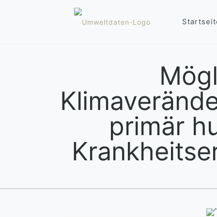
Startseit
Mögl
Klimaverände
primär h
Krankheitser