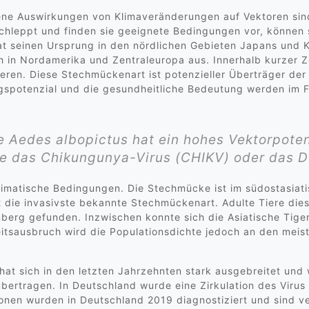
retene Auswirkungen von Klimaveränderungen auf Vektoren si
chleppt und finden sie geeignete Bedingungen vor, können s
t seinen Ursprung in den nördlichen Gebieten Japans und K
h in Nordamerika und Zentraleuropa aus. Innerhalb kurzer 
eren. Diese Stechmückenart ist potenzieller Überträger der
spotenzial und die gesundheitliche Bedeutung werden im Fr
 Aedes albopictus hat ein hohes Vektorpoten
e das Chikungunya-Virus (CHIKV) oder das D
klimatische Bedingungen. Die Stechmücke ist im südostasia
ist die invasivste bekannte Stechmückenart. Adulte Tiere di
erg gefunden. Inzwischen konnte sich die Asiatische Tige
itsausbruch wird die Populationsdichte jedoch an den meist
at sich in den letzten Jahrzehnten stark ausgebreitet und 
ertragen. In Deutschland wurde eine Zirkulation des Virus
onen wurden in Deutschland 2019 diagnostiziert und sind v