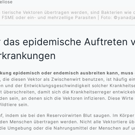
h tierische Vektoren übertragen werden, sind Bakterien wie 
r FSME oder ein- und mehrzellige Parasiten | Foto: ©yana
 das epidemische Auftreten 
Erkrankungen
ankung epidemisch oder endemisch ausbreiten kann, muss 
, die diesen Vektor als Zwischenwirt benutzen, ist häufig ei
 und der Entwicklungsgeschwindigkeit solcher Krankheitserr
 überschreiten, damit sich die Krankheitserreger entwickel
nden sein, an denen sich die Vektoren infizieren. Diese Wirt
ldtiere sein.
, indem sie bei den Reservoirwirten Blut saugen. Im Körper
den Menschen übertragen werden. Nicht alle Vektortiere üb
 die Umgebung oder die Nahrungsmittel der Menschen auf un