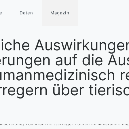
e
Daten
Magazin
iche Auswirkunge
rungen auf die Au
umanmedizinisch r
regern über tieri