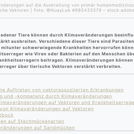
nderungen auf die Ausbreitung von primär humanmedizinisc
ische Vektoren | Foto: ©NuayLub #985433379 – stock.adob
iedener Tiere können durch Klimaveränderungen beeinflu
tärkt ausbreiten. Verschiedene dieser Tiere sind Parasite
n mitunter schwerwiegende Krankheiten hervorrufen könn
itserreger wie Viren oder Bakterien auf den Menschen üb
ankheitserregern beitragen. Klimaveränderungen können 
reger über tierische Vektoren verstärkt verbreiten.
he Auftreten von vektorassoziierten Erkrankungen
ng und -kompetenz durch Klimaveränderungen
imaveränderungen auf Vektoren und Krankheitserreg
 von Klimaveränderungen auf Vektoren
zbock
gen auf Stechmückenarten
Veränderungen auf Sandmücken