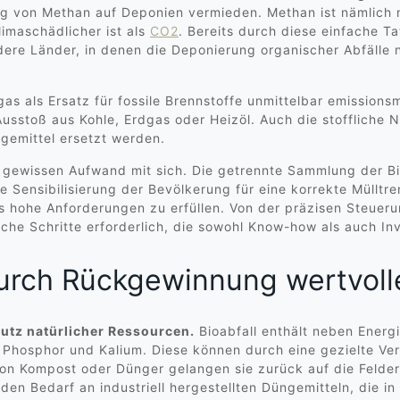
ng von Methan auf Deponien vermieden. Methan ist nämlich n
limaschädlicher ist als
CO2
. Bereits durch diese einfache Ta
dere Länder, in denen die Deponierung organischer Abfälle n
as als Ersatz für fossile Brennstoffe unmittelbar emission
usstoß aus Kohle, Erdgas oder Heizöl. Auch die stoffliche 
gemittel ersetzt werden.
n gewissen Aufwand mit sich. Die getrennte Sammlung der Bi
e Sensibilisierung der Bevölkerung für eine korrekte Mülltr
lls hohe Anforderungen zu erfüllen. Von der präzisen Steuer
he Schritte erforderlich, die sowohl Know-how als auch Inv
rch Rückgewinnung wertvolle
hutz natürlicher Ressourcen.
Bioabfall enthält neben Energi
 Phosphor und Kalium. Diese können durch eine gezielte Ver
von Kompost oder Dünger gelangen sie zurück auf die Felder,
en Bedarf an industriell hergestellten Düngemitteln, die i