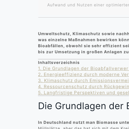
Aufwand und Nutzen einer optimierten
Umweltschutz, Klimaschutz sowie nachha
was einzelne Maßnahmen bewirken können,
Bioabfällen, obwohl sie sehr effizient s
bis zur Umsetzung in großen Anlagen z
Inhaltsverzeichnis
1.
Die Grundlagen der Bioabfallverwe
2.
Energieeffizienz durch moderne Ve
3.
Klimaschutz durch Emissionsverme
4.
Ressourcenschutz durch Rückgewin
5.
Langfristige Perspektiven und gese
Die Grundlagen der 
In Deutschland nutzt man Biomasse unt
Müllplätze, aber das hat sich mit dem Kr