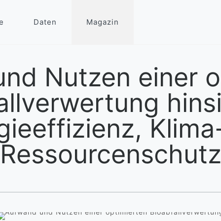
e
Daten
Magazin
nd Nutzen einer o
allverwertung hinsi
gieeffizienz, Klima
Ressourcenschut