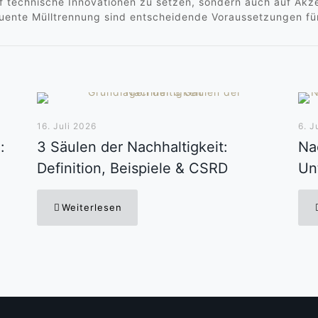
f technische Innovationen zu setzen, sondern auch auf Ak
quente Mülltrennung sind entscheidende Voraussetzungen f
16. Juli 2026
6. J
:
3 Säulen der Nachhaltigkeit:
Nac
Definition, Beispiele & CSRD
Un
Weiterlesen