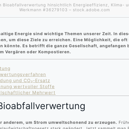
 Bioabfallverwertung hinsichtlich Energieeffizienz, Klima- 
Werkmann #36279103 – stock.adobe.com
ltige Energie sind wichtige Themen unserer Zeit. In die
 um diese Ziele zu erreichen. Eine Möglichkeit, die oft 
ein könnte. Es betrifft die ganze Gesellschaft, angefangen
um Vergären oder Kompostieren.
rtung
rwertungsverfahren
idung und CO₂-Ersatz
nung wertvoller Stoffe
llschaftlicher Mehrwert
Bioabfallverwertung
er anderem, um Strom umweltschonend zu erzeugen.
Frühe
eislaufwirtschaftsgesetz stark geändert. Jetzt sammelt man