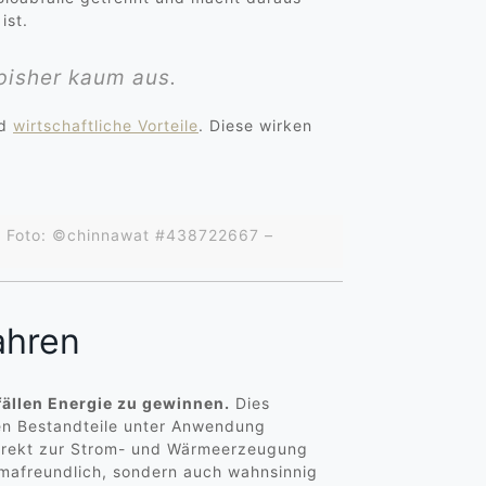
ist.
 bisher kaum aus.
nd
wirtschaftliche Vorteile
. Diese wirken
| Foto: ©chinnawat #438722667 –
ahren
fällen Energie zu gewinnen.
Dies
hen Bestandteile unter Anwendung
 direkt zur Strom- und Wärmeerzeugung
imafreundlich, sondern auch wahnsinnig