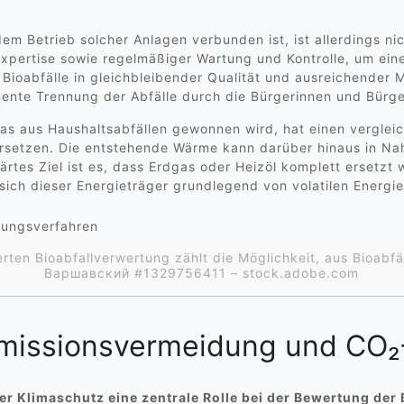
em Betrieb solcher Anlagen verbunden ist, ist allerdings ni
Expertise sowie regelmäßiger Wartung und Kontrolle, um eine
 Bioabfälle in gleichbleibender Qualität und ausreichender
uente Trennung der Abfälle durch die Bürgerinnen und Bürge
das aus Haushaltsabfällen gewonnen wird, hat einen vergle
n ersetzen. Die entstehende Wärme kann darüber hinaus in N
lärtes Ziel ist es, dass Erdgas oder Heizöl komplett ersetz
sich dieser Energieträger grundlegend von volatilen Energi
erten Bioabfallverwertung zählt die Möglichkeit, aus Bioabf
Варшавский #1329756411 – stock.adobe.com
Emissionsvermeidung und CO₂
er Klimaschutz eine zentrale Rolle bei der Bewertung der