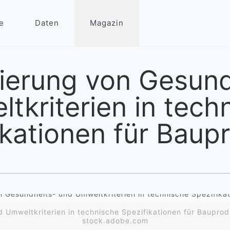
e
Daten
Magazin
ierung von Gesund
tkriterien in tech
ikationen für Baup
 Umweltkriterien in technische Spezifikationen für Baupr
stock.adobe.com