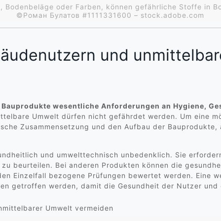
, Bodenbeläge oder Farben, können gefährliche Stoffe in B
©Роман Булатов #1111331600 – stock.adobe.com
äudenutzern und unmittelbar
ss Bauprodukte wesentliche Anforderungen an Hygiene, Ge
telbare Umwelt dürfen nicht gefährdet werden. Um eine mög
emische Zusammensetzung und den Aufbau der Bauprodukte,
ndheitlich und umwelttechnisch unbedenklich. Sie erforder
zu beurteilen. Bei anderen Produkten können die gesundhe
den Einzelfall bezogene Prüfungen bewertet werden. Eine w
en getroffen werden, damit die Gesundheit der Nutzer und 