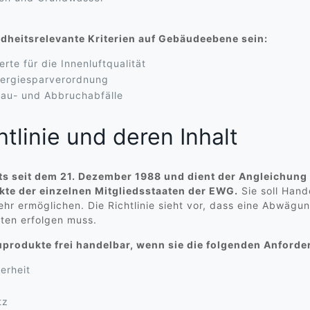
heitsrelevante Kriterien auf Gebäudeebene sein:
rte für die Innenluftqualität
nergiesparverordnung
Bau- und Abbruchabfälle
linie und deren Inhalt
its seit dem 21. Dezember 1988 und dient der Angleichung
te der einzelnen Mitgliedsstaaten der EWG.
Sie soll Han
hr ermöglichen. Die Richtlinie sieht vor, dass eine Abwägu
ten erfolgen muss.
uprodukte frei handelbar, wenn sie die folgenden Anforde
erheit
tz