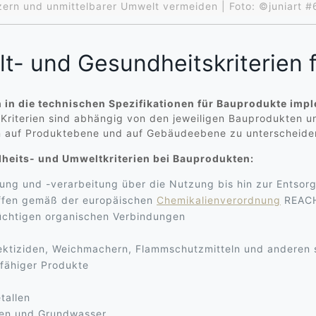
rn und unmittelbarer Umwelt vermeiden | Foto: ©juniart
lt- und Gesundheitskriterien 
 in die technischen Spezifikationen für Bauprodukte imp
Kriterien sind abhängig von den jeweiligen Bauprodukten u
en auf Produktebene und auf Gebäudeebene zu unterscheide
ndheits- und Umweltkriterien bei Bauprodukten:
ung und -verarbeitung über die Nutzung bis hin zur Entsor
offen gemäß der europäischen
Chemikalienverordnung
REAC
üchtigen organischen Verbindungen
nsektiziden, Weichmachern, Flammschutzmitteln und anderen 
gfähiger Produkte
tallen
oden und Grundwasser