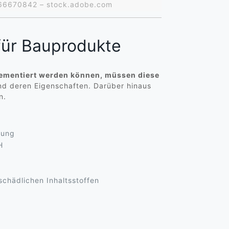
 #66670842 – stock.adobe.com
für Bauprodukte
lementiert werden können, müssen diese
nd deren Eigenschaften. Darüber hinaus
n.
gung
H
schädlichen Inhaltsstoffen