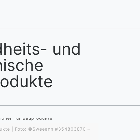
heits- und
nische
rodukte
odukte | Foto: ©Sweeann #354803870 –