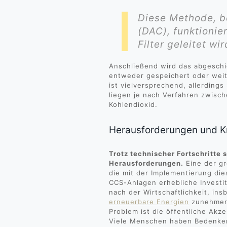
Diese Methode, be
(DAC), funktionie
Filter geleitet wi
Anschließend wird das abgeschi
entweder gespeichert oder wei
ist vielversprechend, allerdings
liegen je nach Verfahren zwisc
Kohlendioxid.
Herausforderungen und Kr
Trotz technischer Fortschritte
Herausforderungen.
Eine der gr
die mit der Implementierung di
CCS-Anlagen erhebliche Investit
nach der Wirtschaftlichkeit, in
erneuerbare Energien
zunehmend
Problem ist die öffentliche Akz
Viele Menschen haben Bedenken 