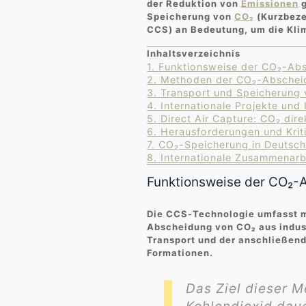
der Reduktion von
Emissionen
g
Speicherung von
CO₂
(Kurzbeze
CCS) an Bedeutung, um die Klim
Inhaltsverzeichnis
1.
Funktionsweise der CO₂-Ab
2.
Methoden der CO₂-Abschei
3.
Transport und Speicherung
4.
Internationale Projekte und
5.
Direct Air Capture: CO₂ dir
6.
Herausforderungen und Krit
7.
CO₂-Speicherung in Deutsch
8.
Internationale Zusammenarbe
Funktionsweise der CO₂-
Die CCS-Technologie umfasst m
Abscheidung von CO₂ aus indust
Transport und der anschließen
Formationen.
Das Ziel dieser M