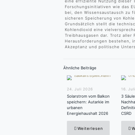
eine effiziente Nutzung dieser 
Forschungsinitiativen wie das 
bei, den Wissensaustausch zu f
sicheren Speicherung von Kohle
Grundsätzlich stellt die techn
Kohlendioxid eine vielversprec
Treibhausgasen dar. Trotz aller 
Herausforderungen bestehen, i
Akzeptanz und politische Unter
Ähnliche Beiträge
24. Juli 2026
16. Jul
Solarstrom vom Balkon
3 Säul
speichern: Autarkie im
Nachhal
urbanen
Definit
Energiehaushalt 2026
CSRD
Weiterlesen
W