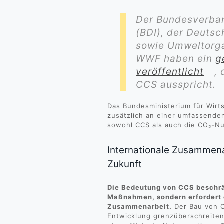
Der Bundesverban
(BDI), der Deuts
sowie Umweltorg
WWF haben ein
g
veröffentlicht
,
CCS ausspricht.
Das Bundesministerium für Wirts
zusätzlich an einer umfassend
sowohl CCS als auch die CO₂-Nu
Internationale Zusammena
Zukunft
Die Bedeutung von CCS beschrän
Maßnahmen, sondern erfordert 
Zusammenarbeit.
Der Bau von C
Entwicklung grenzüberschreiten