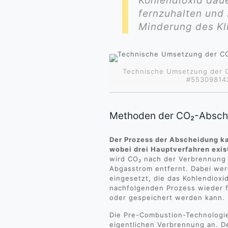
Kohlendioxid dau
fernzuhalten und 
Minderung des Kl
Technische Umsetzung der 
#553098142
Methoden der CO₂-Absch
Der Prozess der Abscheidung k
wobei drei Hauptverfahren exis
wird CO₂ nach der Verbrennung 
Abgasstrom entfernt. Dabei wer
eingesetzt, die das Kohlendioxi
nachfolgenden Prozess wieder f
oder gespeichert werden kann.
Die Pre-Combustion-Technologie
eigentlichen Verbrennung an. De