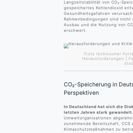
Langzeitstabilität von CO₂-Spei
gespeichertes Kohlendioxid en
Gesundheitsgefahren verursache
Rahmenbedingungen sind nicht ü
Ausbau und die Nutzung von CC
erschwert.
Trotz technischer Fort
Herausforderungen | F
sto
CO₂-Speicherung in Deut
Perspektiven
In Deutschland hat sich die Di
letzten Jahren stark gewandelt
Umweltorganisationen abgelehnt
zunehmende Bereitschaft, CCS 
Klimaschutzmaßnahmen zu betr