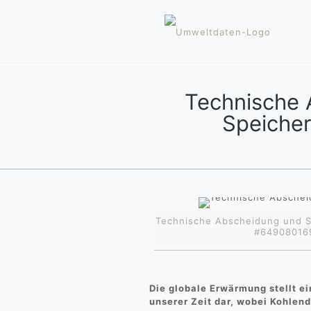
Technische 
Speiche
Technische Abscheidung und S
#649080169
Die globale Erwärmung stellt e
unserer Zeit dar, wobei Kohlend