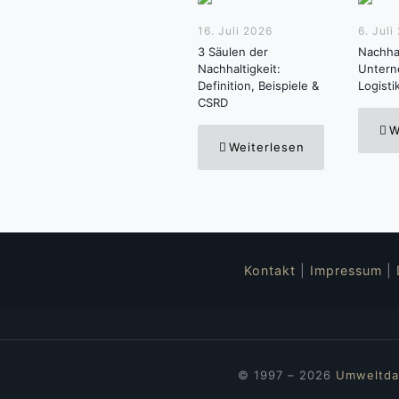
16. Juli 2026
6. Juli
3 Säulen der
Nachhal
Nachhaltigkeit:
Untern
Definition, Beispiele &
Logisti
CSRD
W
Weiterlesen
Kontakt
|
Impressum
|
© 1997 – 2026
Umweltda