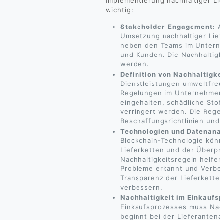
Implementierung nachhaltiger L
wichtig:
Stakeholder-Engagement:
A
Umsetzung nachhaltiger Li
neben den Teams im Untern
und Kunden. Die Nachhaltig
werden.
Definition von Nachhaltigke
Dienstleistungen umweltfreu
Regelungen im Unternehmen
eingehalten, schädliche St
verringert werden. Die Rege
Beschaffungsrichtlinien und
Technologien und Datenana
Blockchain-Technologie kö
Lieferketten und der Überp
Nachhaltigkeitsregeln helf
Probleme erkannt und Verb
Transparenz der Lieferketten
verbessern.
Nachhaltigkeit im Einkaufs
Einkaufsprozesses muss Nac
beginnt bei der Lieferante