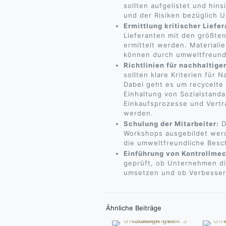
sollten aufgelistet und hins
und der Risiken bezüglich 
Ermittlung kritischer Liefe
Lieferanten mit den größte
ermittelt werden. Materialie
können durch umweltfreundl
Richtlinien für nachhaltige
sollten klare Kriterien für 
Dabei geht es um recycelte
Einhaltung von Sozialstanda
Einkaufsprozesse und Ver
werden.
Schulung der Mitarbeiter:
D
Workshops ausgebildet werde
die umweltfreundliche Bes
Einführung von Kontrollme
geprüft, ob Unternehmen d
umsetzen und ob Verbesser
Ähnliche Beiträge