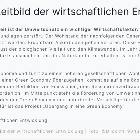
itbild der wirtschaftlichen 
eit ist der Umweltschutz ein wichtiger Wirtschaftsfaktor.
rundlagen zerstört. Der Wohlstand der nachfolgenden Gene
olzt werden. Fruchtbare Ackerböden gehen verloren. Dies
lust der biologischen Vielfalt und den Klimawandel. Im Jah
rodukts ausmachen. Um das Naturkapital zu erhalten, ist de
nomie und führt zu einem höheren gesellschaftlichen Wohlst
u einer Green Economy überzugehen, kommt es auf eine öko
 bei der Reduktion von Emissionen, dem Ressourcenverbrauc
orderlich. Im Mittelpunkt steht die Förderung von Umwelt
ildes der Green Economy und unterbreitet Vorschläge für di
für ist das Projekt „Übergang in eine Green Economy“.
ild der wirtschaftlichen Entwicklung | Foto: ©Dilok #1190