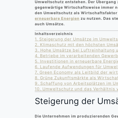
Umweltschutz entstehen. Der Übergang zu
gegenwärtige Wirtschaftsweise immer no
den Umweltschutz als Wirtschaftsfaktor
erneuerbare Energien
zu nutzen. Das ste
auch Umsätze.
Inhaltsverzeichnis
1.
Steigerung der Umsätze im Umwelt
2.
Klimaschutz mit den höchsten Ums
3.
Hohe Umsätze bei Luftreinhaltung 
4.
Betriebe im verarbeitenden Gewerb
5.
Investitionen in erneuerbare Energi
6.
Laufende Aufwendungen für Umwelt
7.
Green Economy als Leitbild der wir
8.
Grüne Zukunftsmärkte als Wirtscha
9.
Schaffung von Arbeitsplätzen im U
10.
Umweltschutz und das Verhältnis 
Steigerung der Ums
Die Unternehmen im produzierenden Gewe