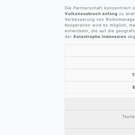
Die Partnerschaft konzentriert 
Vulkanausbruch anfang
zu anal
Verbesserung von Risikomanage
Kooperation wird es möglich, 
entwickeln, die auf die geograf
der
Katastrophe Indonesien
abg
T
E
Tsuna