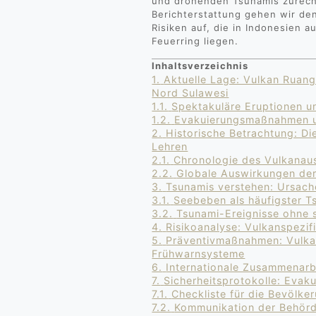
und drohenden Tsunamis zurec
Berichterstattung gehen wir de
Risiken auf, die in Indonesien 
Feuerring liegen.
Inhaltsverzeichnis
1.
Aktuelle Lage: Vulkan Ruan
Nord Sulawesi
1.1.
Spektakuläre Eruptionen u
1.2.
Evakuierungsmaßnahmen und
2.
Historische Betrachtung: Di
Lehren
2.1.
Chronologie des Vulkanau
2.2.
Globale Auswirkungen de
3.
Tsunamis verstehen: Ursach
3.1.
Seebeben als häufigster T
3.2.
Tsunami-Ereignisse ohne 
4.
Risikoanalyse: Vulkanspezif
5.
Präventivmaßnahmen: Vulka
Frühwarnsysteme
6.
Internationale Zusammenarb
7.
Sicherheitsprotokolle: Evakui
7.1.
Checkliste für die Bevölke
7.2.
Kommunikation der Behörd