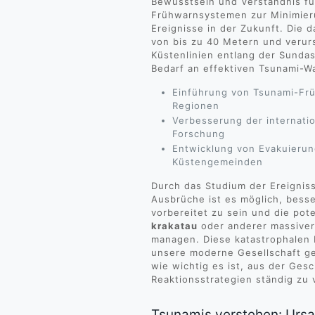
Bewusstsein und Verständnis fü
Frühwarnsystemen zur Minimieru
Ereignisse in der Zukunft. Die 
von bis zu 40 Metern und veru
Küstenlinien entlang der Sundas
Bedarf an effektiven Tsunami-W
Einführung von Tsunami-Fr
Regionen
Verbesserung der internati
Forschung
Entwicklung von Evakuierun
Küstengemeinden
Durch das Studium der Ereignis
Ausbrüche ist es möglich, bess
vorbereitet zu sein und die pot
krakatau
oder anderer massiver 
managen. Diese katastrophalen 
unsere moderne Gesellschaft ge
wie wichtig es ist, aus der Ges
Reaktionsstrategien ständig zu 
Tsunamis verstehen: Ursa