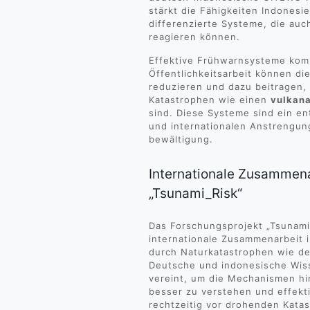
stärkt die Fähigkeiten Indonesi
differenzierte Systeme, die auc
reagieren können.
Effektive Frühwarnsysteme komb
Öffentlichkeitsarbeit können die
reduzieren und dazu beitragen
Katastrophen wie einen
vulkana
sind. Diese Systeme sind ein en
und internationalen Anstrengun
bewältigung.
Internationale Zusammena
„Tsunami_Risk“
Das Forschungsprojekt „Tsunami_
internationale Zusammenarbeit 
durch Naturkatastrophen wie d
Deutsche und indonesische Wiss
vereint, um die Mechanismen hi
besser zu verstehen und effekt
rechtzeitig vor drohenden Kat