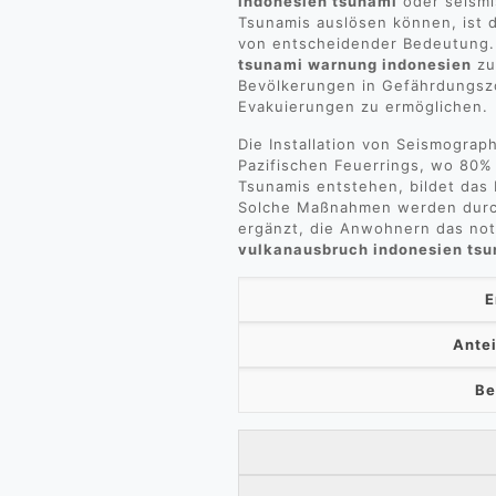
indonesien tsunami
oder seismi
Tsunamis auslösen können, ist
von entscheidender Bedeutung. 
tsunami warnung indonesien
zu
Bevölkerungen in Gefährdungszo
Evakuierungen zu ermöglichen.
Die Installation von Seismogra
Pazifischen Feuerrings, wo 80%
Tsunamis entstehen, bildet das
Solche Maßnahmen werden dur
ergänzt, die Anwohnern das not
vulkanausbruch indonesien ts
E
Ante
Be