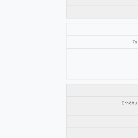
Ts
Erhöhu