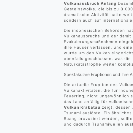
Vulkanausbruch Anfang
Dezembe
Gesteinswolke, die bis zu
3
.000
dramatische Aktivität hatte weit
sondern auch auf internationale
Die indonesischen Behörden hab
Vulkanausbruchs und der dami
Evakuierungsmaßnahmen eingele
ihre Häuser verlassen, und ein
wurde um den Vulkan eingerich
ebenfalls geschlossen, was die 
Naturkatastrophe weiter kompliz
Spektakuläre Eruptionen und ihre 
Die aktuelle Eruption des Vulka
Vulkanaktivitäten, die für Indo
Feuerring, nicht ungewöhnlich 
das Land anfällig für vulkanisc
Vulkan Krakatau
zeigt, dessen
Tsunami auslöste. Ein ähnliche
Ruang provoziert werden, sollt
und dadurch Tsunamiwellen aus