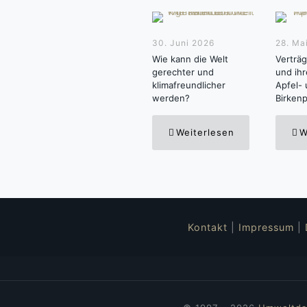
30. Juni 2026
28. Ma
Wie kann die Welt
Verträg
gerechter und
und ihr
klimafreundlicher
Apfel-
werden?
Birkenp
Weiterlesen
W
Kontakt
|
Impressum
|