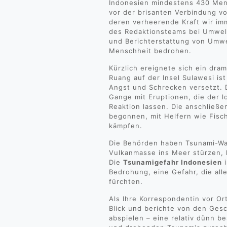
Indonesien mindestens 430 Men
vor der brisanten Verbindung v
deren verheerende Kraft wir imm
des Redaktionsteams bei Umweltd
und Berichterstattung von Umwe
Menschheit bedrohen.
Kürzlich ereignete sich ein dra
Ruang auf der Insel Sulawesi is
Angst und Schrecken versetzt.
Gange mit Eruptionen, die der l
Reaktion lassen. Die anschließ
begonnen, mit Helfern wie Fisc
kämpfen.
Die Behörden haben Tsunami-Wa
Vulkanmasse ins Meer stürzen, 
Die
Tsunamigefahr Indonesien
i
Bedrohung, eine Gefahr, die al
fürchten.
Als Ihre Korrespondentin vor Or
Blick und berichte von den Gesc
abspielen – eine relativ dünn b