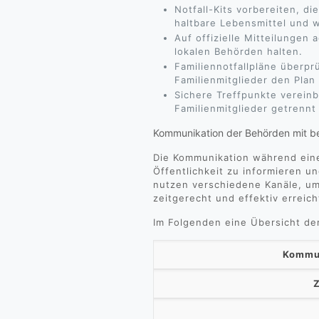
Notfall-Kits vorbereiten, di
haltbare Lebensmittel und 
Auf offizielle Mitteilungen
lokalen Behörden halten.
Familiennotfallpläne überprü
Familienmitglieder den Plan
Sichere Treffpunkte vereinb
Familienmitglieder getrenn
Kommunikation der Behörden mit b
Die Kommunikation während eine
Öffentlichkeit zu informieren u
nutzen verschiedene Kanäle, um 
zeitgerecht und effektiv erreic
Im Folgenden eine Übersicht d
Kommun
Z