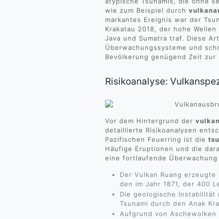
atypische Tsunamis, die ohne 
wie zum Beispiel durch
vulkana
markantes Ereignis war der Tsu
Krakatau 2018, der hohe Wellen
Java und Sumatra traf. Diese Ar
Überwachungssysteme und schn
Bevölkerung genügend Zeit zur
Risikoanalyse: Vulkanspez
Vor dem Hintergrund der
vulka
detaillierte Risikoanalysen ent
Pazifischen Feuerring ist die
ts
Häufige Eruptionen und die dar
eine fortlaufende Überwachung
Der Vulkan Ruang erzeugte h
den im Jahr 1871, der 400 L
Die geologische Instabilitä
Tsunami durch den Anak Kra
Aufgrund von Aschewolken 