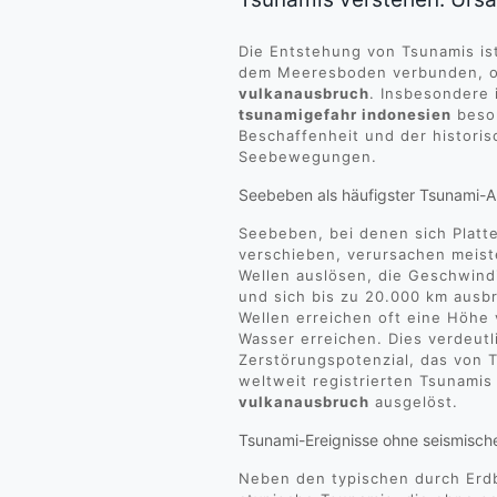
Die Entstehung von Tsunamis ist
dem Meeresboden verbunden, of
vulkanausbruch
. Insbesondere 
tsunamigefahr indonesien
beson
Beschaffenheit und der historis
Seebewegungen.
Seebeben als häufigster Tsunami-A
Seebeben, bei denen sich Platt
verschieben, verursachen meist
Wellen auslösen, die Geschwind
und sich bis zu 20.000 km ausb
Wellen erreichen oft eine Höhe 
Wasser erreichen. Dies verdeutl
Zerstörungspotenzial, das von
weltweit registrierten Tsunami
vulkanausbruch
ausgelöst.
Tsunami-Ereignisse ohne seismisc
Neben den typischen durch Erd