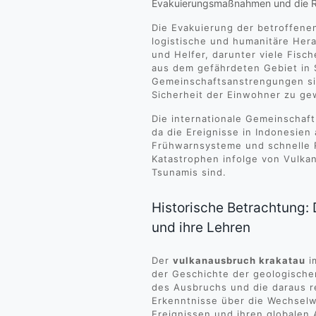
Evakuierungsmaßnahmen und die Rol
Die Evakuierung der betroffenen
logistische und humanitäre Her
und Helfer, darunter viele Fisc
aus dem gefährdeten Gebiet in S
Gemeinschaftsanstrengungen si
Sicherheit der Einwohner zu ge
Die internationale Gemeinschaf
da die Ereignisse in Indonesien 
Frühwarnsysteme und schnelle R
Katastrophen infolge von Vulka
Tsunamis sind.
Historische Betrachtung:
und ihre Lehren
Der
vulkanausbruch krakatau
i
der Geschichte der geologische
des Ausbruchs und die daraus r
Erkenntnisse über die Wechsel
Ereignissen und ihren globale