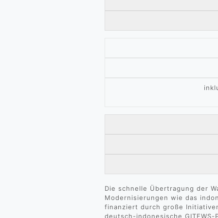
inkl
Die schnelle Übertragung der W
Modernisierungen wie das indo
finanziert durch große Initiativ
deutsch-indonesische GITEWS-Pr