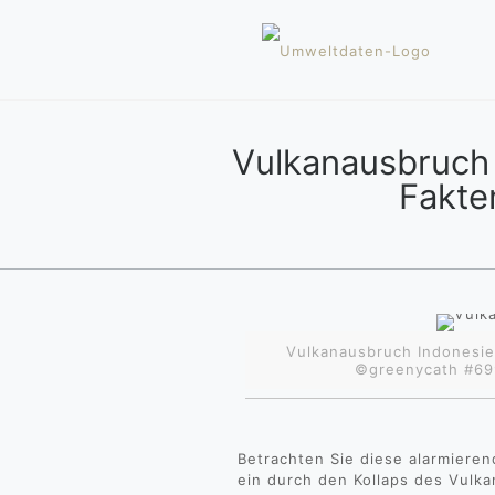
Vulkanausbruch
Fakte
Vulkanausbruch Indonesien
©greenycath #69
Betrachten Sie diese alarmiere
ein durch den Kollaps des Vulka