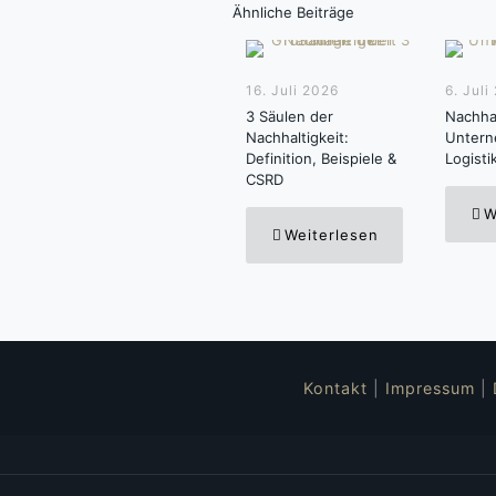
Ähnliche Beiträge
16. Juli 2026
6. Juli
3 Säulen der
Nachhal
Nachhaltigkeit:
Untern
Definition, Beispiele &
Logisti
CSRD
W
Weiterlesen
Kontakt
|
Impressum
|