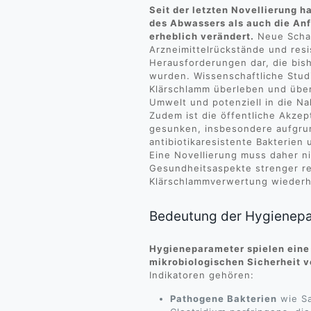
Seit der letzten Novellierung
des Abwassers als auch die An
erheblich verändert.
Neue Schad
Arzneimittelrückstände und resi
Herausforderungen dar, die bish
wurden. Wissenschaftliche Stud
Klärschlamm überleben und über 
Umwelt und potenziell in die N
Zudem ist die öffentliche Akze
gesunken, insbesondere aufgru
antibiotikaresistente Bakterien
Eine Novellierung muss daher n
Gesundheitsaspekte strenger re
Klärschlammverwertung wiederh
Bedeutung der Hygienep
Hygieneparameter spielen eine 
mikrobiologischen Sicherheit 
Indikatoren gehören:
Pathogene Bakterien
wie Sa