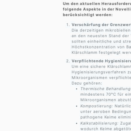
Um den aktuellen Herausforder
folgende Aspekte in der Novel
berücksichtigt werden:
Verschärfung der Grenzwer
Die derzeitigen mikrobiell
an den neuesten Stand der
sollten einheitliche und st
Höchstkonzentration von Ba
Klärschlamm festgelegt wer
Verpflichtende Hygienisie
Um eine sichere Klärschla
Hygienisierungsverfahren z
Mikroorganismen verpflicht
Dazu gehören:
Thermische Behandlung
mindestens 70°C für ei
Mikroorganismen abzut
Kompostierung:
Natürli
unter aeroben Bedingu
pathogene Keime elimin
Kalkstabilisierung:
Zugab
wodurch Keime abgetöt