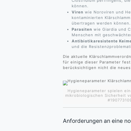
Clostridium perfringens, di
können.
Viren
wie Noroviren und Hep
kontaminierten Klärschlamm
übertragen werden können.
Parasiten
wie Giardia und C
Menschen mit geschwächtem
Antibiotikaresistente Keim
und die Resistenzproblemat
Die aktuelle Klärschlammverord
für einige dieser Parameter fest
berücksichtigen nicht die neue
Hygieneparameter spielen ein
mikrobiologischen Sicherheit 
#190773109
Anforderungen an eine no